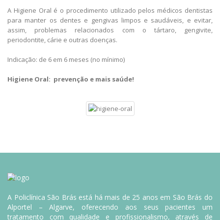
A Higiene Oral é o procedimento utilizado pelos médicos dentistas
para manter os dentes e gengivas limpos e saudáveis, e evitar,
assim, problemas relacionados com o tártaro, gengivite,
periodontite, cárie e outras doenças.
Indicação: de 6 em 6 meses (no mínimo)
Higiene Oral: prevenção e mais saúde!
A Policlínica São Brás está há mais de 25 anos em São Brás do
Alportel – Algarve, oferecendo aos seus pacientes um
tratamento com qualidade e profissionalismo, através de