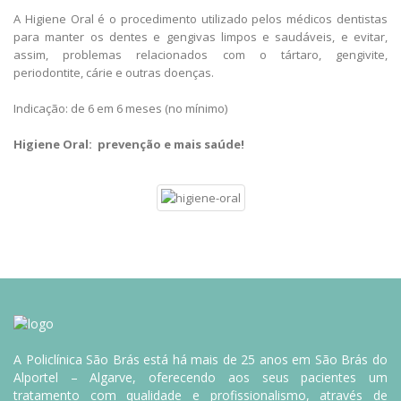
A Higiene Oral é o procedimento utilizado pelos médicos dentistas
para manter os dentes e gengivas limpos e saudáveis, e evitar,
assim, problemas relacionados com o tártaro, gengivite,
periodontite, cárie e outras doenças.
Indicação: de 6 em 6 meses (no mínimo)
Higiene Oral: prevenção e mais saúde!
A Policlínica São Brás está há mais de 25 anos em São Brás do
Alportel – Algarve, oferecendo aos seus pacientes um
tratamento com qualidade e profissionalismo, através de